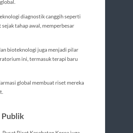
global.
teknologi diagnostik canggih seperti
 sejak tahap awal, memperbesar
dan bioteknologi juga menjadi pilar
oratorium ini, termasuk terapi baru
farmasi global membuat riset mereka
t.
 Publik
, Pusat Riset Kesehatan Korea juga