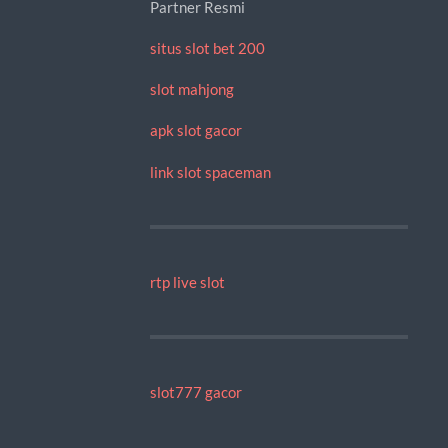
Partner Resmi
situs slot bet 200
slot mahjong
apk slot gacor
link slot spaceman
rtp live slot
slot777 gacor