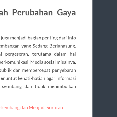
gah Perubahan Gaya
 juga menjadi bagian penting dari Info
kembangan yang Sedang Berlangsung.
i pergeseran, terutama dalam hal
 berkomunikasi. Media sosial misalnya,
publik dan mempercepat penyebaran
 menuntut kehati-hatian agar informasi
a seimbang dan tidak menimbulkan
erkembang dan Menjadi Sorotan