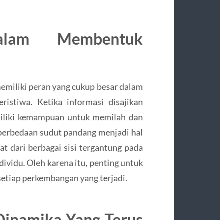
alam Membentuk
memiliki peran yang cukup besar dalam
istiwa. Ketika informasi disajikan
miliki kemampuan untuk memilah dan
perbedaan sudut pandang menjadi hal
hat dari berbagai sisi tergantung pada
idu. Oleh karena itu, penting untuk
etiap perkembangan yang terjadi.
Dinamika Yang Terus