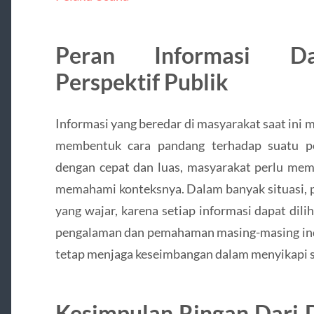
Peran Informasi D
Perspektif Publik
Informasi yang beredar di masyarakat saat ini 
membentuk cara pandang terhadap suatu per
dengan cepat dan luas, masyarakat perlu me
memahami konteksnya. Dalam banyak situasi, 
yang wajar, karena setiap informasi dapat dili
pengalaman dan pemahaman masing-masing indiv
tetap menjaga keseimbangan dalam menyikapi s
Kesimpulan Ringan Dari 