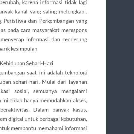
erubah, karena informasi tidak lagi
anyak kanal yang saling melengkapi.
ng Peristiwa dan Perkembangan yang
elas pada cara masyarakat merespons
m menyerap informasi dan cenderung
arik kesimpulan.
Kehidupan Sehari-Hari
kembangan saat ini adalah teknologi
upan sehari-hari. Mulai dari layanan
ikasi sosial, semuanya mengalami
n ini tidak hanya memudahkan akses,
beraktivitas. Dalam banyak kasus,
em digital untuk berbagai kebutuhan,
ng untuk membantu memahami informasi