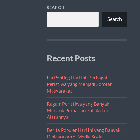
SEARCH
Search
Recent Posts
Isu Penting Hari Ini: Berbagai
Peristiwa yang Menjadi Sorotan
Masyarakat
Ragam Peristiwa yang Banyak
Menarik Perhatian Publik dan
Alasannya
Berita Populer Hari Ini yang Banyak
Dibicarakan di Media Sosial