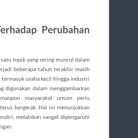
Terhadap Perubahan
ah satu topik yang sering muncul dalam
rjadi beberapa tahun terakhir masih
termasuk usaha kecil hingga industri
ring digunakan dalam menggambarkan
a maupun masyarakat umum perlu
terus bergerak. Hal ini menunjukkan
ndiri, melainkan sangat dipengaruhi
ungan.