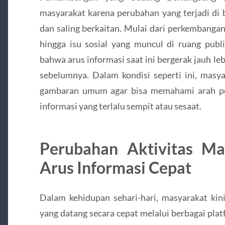
masyarakat karena perubahan yang terjadi di 
dan saling berkaitan. Mulai dari perkembanga
hingga isu sosial yang muncul di ruang pu
bahwa arus informasi saat ini bergerak jauh l
sebelumnya. Dalam kondisi seperti ini, masya
gambaran umum agar bisa memahami arah pe
informasi yang terlalu sempit atau sesaat.
Perubahan Aktivitas Ma
Arus Informasi Cepat
Dalam kehidupan sehari-hari, masyarakat kin
yang datang secara cepat melalui berbagai plat