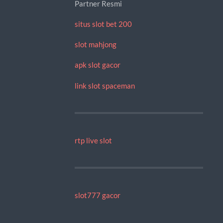
Partner Resmi
situs slot bet 200
slot mahjong
apk slot gacor
link slot spaceman
rtp live slot
slot777 gacor