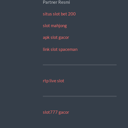
Partner Resmi
situs slot bet 200
slot mahjong
apk slot gacor
link slot spaceman
rtp live slot
slot777 gacor