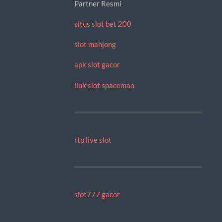
Partner Resmi
situs slot bet 200
slot mahjong
apk slot gacor
link slot spaceman
rtp live slot
slot777 gacor