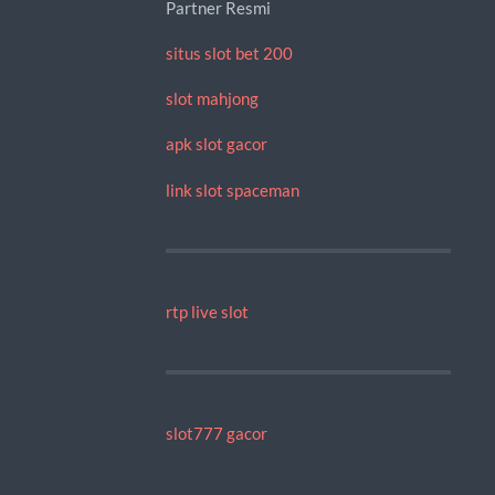
Partner Resmi
situs slot bet 200
slot mahjong
apk slot gacor
link slot spaceman
rtp live slot
slot777 gacor