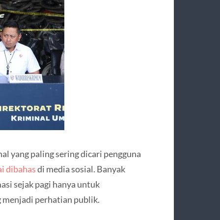
 hal yang paling sering dicari pengguna
ai dibahas
di media sosial. Banyak
asi sejak pagi hanya untuk
menjadi perhatian publik.