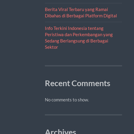
Berita Viral Terbaru yang Ramai
Dibahas di Berbagai Platform Digital
Info Terkini Indonesia tentang
Peristiwa dan Perkembangan yang
Sedang Berlangsung di Berbagai
Sektor
Recent Comments
No comments to show.
Archives