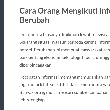
Cara Orang Mengikuti Inf
Berubah
Dulu, berita biasanya dinikmati lewat televisi at
Sekarang situasinya jauh berbeda karena inform
ponsel. Perubahan ini membuat masyarakat sem
baik tentang ekonomi, teknologi, hiburan, hingg
diperbincangkan.
Kecepatan informasi memang memudahkan banyak
juga mulai lebih selektif. Tidak semua berita yan
Banyak orang mulai mencari sumber tambahan 
lebih lengkap.