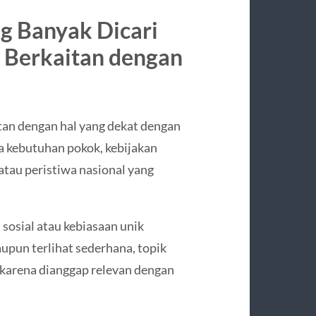
ng Banyak Dicari
 Berkaitan dengan
tan dengan hal yang dekat dengan
a kebutuhan pokok, kebijakan
 atau peristiwa nasional yang
 sosial atau kebiasaan unik
upun terlihat sederhana, topik
 karena dianggap relevan dengan