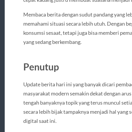
Membaca berita dengan sudut pandang yang le
memahami situasi secara lebih utuh. Dengan beg
konsumsi sesaat, tetapi juga bisa memberi pema
yang sedang berkembang.
Penutup
Update berita hari ini yang banyak dicari pemb
masyarakat modern semakin dekat dengan arus i
tengah banyaknya topik yang terus muncul set
secara lebih bijak tampaknya menjadi hal yang
digital saat ini.