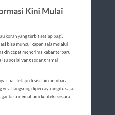
ormasi Kini Mulai
au koran yang terbit setiap pagi.
asi bisa muncul kapan saja melalui
akin cepat menerima kabar terbaru,
a isu sosial yang sedang ramai
 hal, tetapi di sisi lain pembaca
g viral langsung dipercaya begitu saja.
agar bisa memahami konteks secara