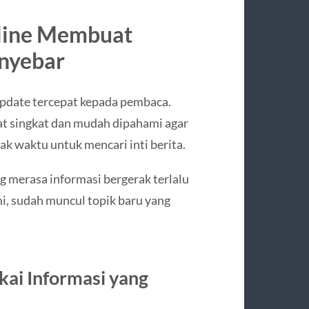
line Membuat
enyebar
 update tercepat kepada pembaca.
t singkat dan mudah dipahami agar
k waktu untuk mencari inti berita.
g merasa informasi bergerak terlalu
i, sudah muncul topik baru yang
ai Informasi yang