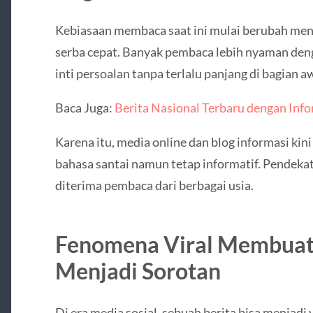
Kebiasaan membaca saat ini mulai berubah mengi
serba cepat. Banyak pembaca lebih nyaman den
inti persoalan tanpa terlalu panjang di bagian a
Baca Juga:
Berita Nasional Terbaru dengan Info
Karena itu, media online dan blog informasi kin
bahasa santai namun tetap informatif. Pendekat
diterima pembaca dari berbagai usia.
Fenomena Viral Membuat 
Menjadi Sorotan
Di era media sosial, sebuah berita bisa menjadi