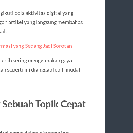
kuti pola aktivitas digital yang
gan artikel yang langsung membahas
wal.
rmasi yang Sedang Jadi Sorotan
i lebih sering menggunakan gaya
an seperti ini dianggap lebih mudah
Sebuah Topik Cepat
 viral hanya dalam hitungan jam.