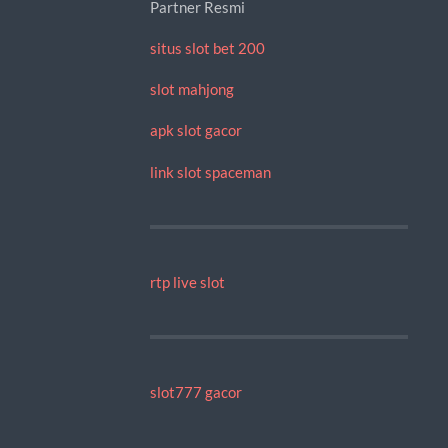
Partner Resmi
situs slot bet 200
slot mahjong
apk slot gacor
link slot spaceman
rtp live slot
slot777 gacor